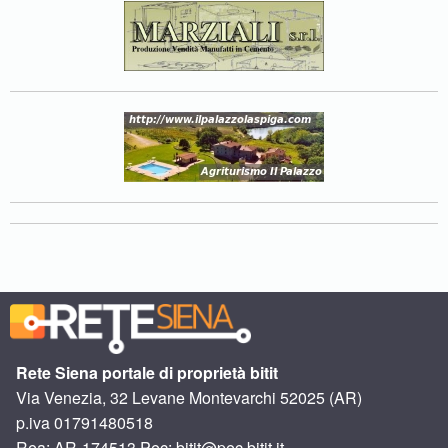
Rete Siena portale di proprietà bitit
Via Venezia, 32 Levane Montevarchi 52025 (AR)
p.iva 01791480518
Rea: AR-174513 Pec: bitit@pec.bitit.it