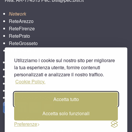
Network
ReteArezzo
ReteFirenze
RetePrato
ReteGrosseto
ReteValdarno
Utilizziamo i cookie sul nostro sito per migliorare
RetePisa
la tua esperienza utente, fornire contenuti
ReteLucca
personalizzati e analizzare il nostro traffico.
ReteLivorno
Cookie Policy.
bitbar
Agriturismo e Toscana
Area Aziende Italiane
Accetta tutto
Accetta solo funzionali
Privacy & Cookies
Preferenze