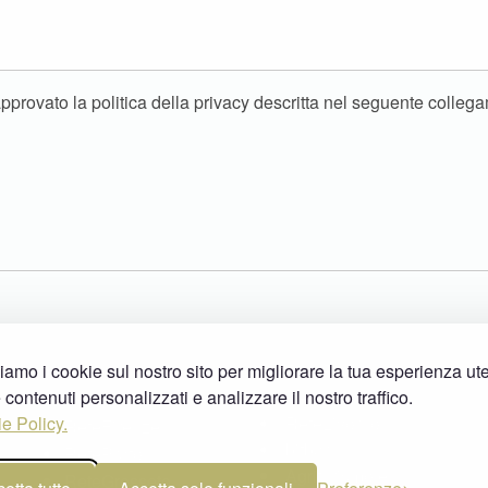
approvato la politica della privacy descritta nel seguente colleg
ziamo i cookie sul nostro sito per migliorare la tua esperienza ut
RetePisa
Network
e contenuti personalizzati e analizzare il nostro traffico.
ReteLucca
ReteArezzo
e Policy.
ReteLivorno
ReteFirenze
bitbar
RetePrato
Agriturismo e
ReteGrosseto