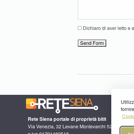
Dichiaro di aver letto e 
Utiliz
fornir
Cooki
Rete Siena portale di proprietà bitit
Via Venezia, 32 Levane Montevarchi 52025 (AR)
p.iva 01791480518